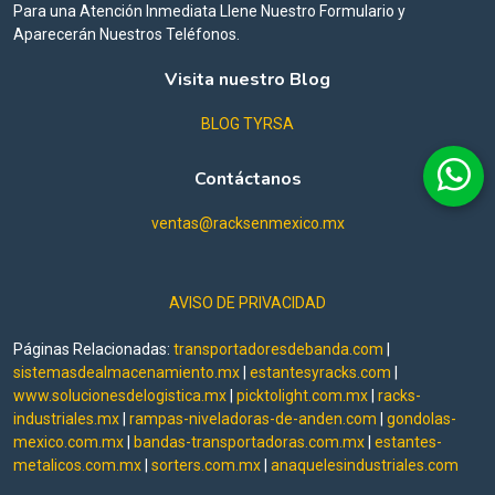
Para una Atención Inmediata Llene Nuestro Formulario y
Aparecerán Nuestros Teléfonos.
Visita nuestro Blog
BLOG TYRSA
Contáctanos
ventas@racksenmexico.mx
AVISO DE PRIVACIDAD
Páginas Relacionadas:
transportadoresdebanda.com
|
sistemasdealmacenamiento.mx
|
estantesyracks.com
|
www.solucionesdelogistica.mx
|
picktolight.com.mx
|
racks-
industriales.mx
|
rampas-niveladoras-de-anden.com
|
gondolas-
mexico.com.mx
|
bandas-transportadoras.com.mx
|
estantes-
metalicos.com.mx
|
sorters.com.mx
|
anaquelesindustriales.com