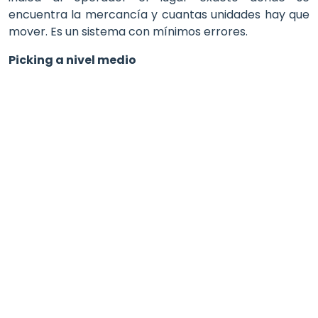
encuentra la mercancía y cuantas unidades hay que
mover. Es un sistema con mínimos errores.
Picking a nivel medio
Este sistema de logística de almacenamiento y
surtido de pedidos es ideal para racks metálicos que
superan los 4 metros de altura, la operación de este
tipo de picking aprovecha mejor el espacio disponible
pues tiene una zona asignada para la preparación de
pedidos.
Picking put to light
Es un sistema de picking automatizado que indica al
operador donde y que mercancía se debe colocar
para su preparación. Este sistema de logística puede
complementarse con equipos móviles para la
preparación de diversos perdidos. Sus principales
ventajas son la reducción de errores, reducen los