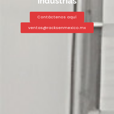
industrias
Contáctenos aquí
ventas@racksenmexico.mx